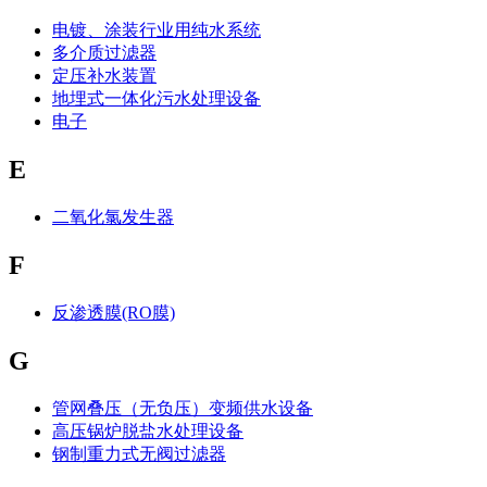
电镀、涂装行业用纯水系统
多介质过滤器
定压补水装置
地埋式一体化污水处理设备
电子
E
二氧化氯发生器
F
反渗透膜(RO膜)
G
管网叠压（无负压）变频供水设备
高压锅炉脱盐水处理设备
钢制重力式无阀过滤器