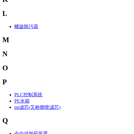
L
螺旋除污器
M
N
O
P
PLC控制系统
PE水箱
pp滤芯(又称熔喷滤芯)
Q
全自动加药装置