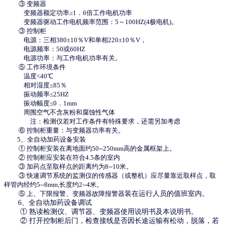
③ 变频器
变频器额定功率≥1．6倍工作电机功率
变频器驱动工作电机频率范围：5～100HZ(4极电机)。
③ 控制柜
电源：三相380±10％V和单相220±10％V，
电源频率：50或60HZ
电源功率：与工作电机功率有关。
⑤ 工作环境条件
温度<40℃
相对湿度≤85％
振动频率≤25HZ
振动幅度≤0．1mm
周围空气不含灰粉和腐蚀性气体
注：检测仪若对工作条件有特殊要求，还需另加考虑
⑥ 控制柜重量：与变频器功率有关。
5、全自动加药设备安装
① 控制柜安装在离地面约50--250mm高的金属框架上。
② 控制柜应安装在符合4.5条的室内
③ 加药点至取样点的距离约为8--10米。
③ 快速调节系统的监测仪的传感器（或整机）应尽量靠近取样点，取
样管内经约5--8mm,长度约2--4米。
⑤ 上、下限报警、变频器故障报警器
装在运行人员的值班室内。
6、全自动加药设备调试
① 熟读检测仪、调节器、变频器使用说明书及本说明书。
② 打开控制柜后门，检查接线是否因长途运输有松动，脱落，若