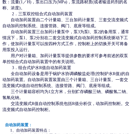
数：流量(1／H)，泵出口压力(MPa)，泵流路材质(或者输送药剂的名
称、浓度)。
2．三泵双控组合式自动加药装置
自动加药装置由二个计量箱、三台加药计量泵、三套交流变频式
自动加药控制系统、连接管路、阀门、底座等组成。
自动加药装置三台加药计量泵中，泵3为泵l、泵2的备用泵，通常
情况下，泵1、泵2分别在二套交流变频式自动加药控制系统驱动下工
作，使加药计量泵可以按四种方式工作，控制柜上的切换开关可将备
用泵投入运行。
用户对计量箱、加药计量泵等提供参数的要求可参考前述的双泵
单控组合式自动加药装置中的有关说明。
3．组合式炉水R值自动加药装置
全自动加药设备是用于锅炉水协调磷酸盐处理(控制炉水R值)的自
动加药装置。自动加药装置装置由三个计量箱、三台计量泵、一套交
流变频式R值自动控制系统、连接管路、阀门、底座等组成。
三个计量箱容积均为1立方米，分别贮存磷酸三钠、磷酸氢二钠、
氢氧化钠。
交流变频式R值自动控制系统包括R值分析仪，动加药控制柜。交
流变频式自动加药控制柜。
自动加药装置：
1、自动加药装置特点：