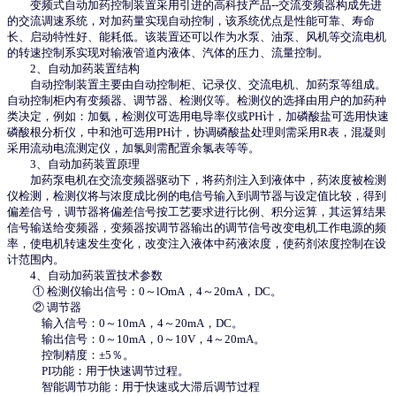
变频式自动加药控制装置采用引进的高科技产品--交流变频器构成先进
的交流调速系统，对加药量实现自动控制，该系统优点是性能可靠、寿命
长、启动特性好、能耗低。该装置还可以作为水泵、油泵、风机等交流电机
的转速控制系实现对输液管道内液体、汽体的压力、流量控制。
2、自动加药装置结构
自动控制装置主要由自动控制柜、记录仪、交流电机、加药泵等组成。
自动控制柜内有变频器、调节器、检测仪等。检测仪的选择由用户的加药种
类决定，例如：加氨，检测仪可选用电导率仪或PH计，加磷酸盐可选用快速
磷酸根分析仪，中和池可选用PH计，协调磷酸盐处理则需采用R表，混凝则
采用流动电流测定仪，加氯则需配置余氯表等等。
3、自动加药装置原理
加药泵电机在交流变频器驱动下，将药剂注入到液体中，药浓度被检测
仪检测，检测仪将与浓度成比例的电信号输入到调节器与设定值比较，得到
偏差信号，调节器将偏差信号按工艺要求进行比例、积分运算，其运算结果
信号输送给变频器，变频器按调节器输出的调节信号改变电机工作电源的频
率，使电机转速发生变化，改变注入液体中药液浓度，使药剂浓度控制在设
计范围内。
4、自动加药装置技术参数
① 检测仪输出信号：0～lOmA，4～20mA，DC。
② 调节器
输入信号：0～10mA，4～20mA，DC。
输出信号：0～10mA，0～10V，4～20mA。
控制精度：±5％。
PI功能：用于快速调节过程。
智能调节功能：用于快速或大滞后调节过程