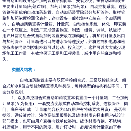
全自动加药设备这种加药装置结构简单、安装方便。全自动加药设备
主要由计量箱(药剂贮罐)、加药计量泵(加药泵)、自动控制系统、连接
管路等组成的自动加药装置。自动加药装置除部分加药管路、取样管
路和加药浓度检测仪表外，这些设备一般都集中安装在一个加药间
内， 自动加药装置将计量箱、计量泵、自动控制系统一体化，即安装
在一个底座上。制造厂完成设备购置、制造、组装、调试、试运行，
用户只需将组合式自动加药装置安放在加药间后，将加药计量泵出口
与加药管路、计量箱进出口与进水管等连接好，并将控制柜电源和检
测仪表信号送到控制柜就可以起动、投入运行。这样可以大大减少现
场施工工作量，有效地保证工期和工程质量，减少用户的麻烦和损
失。
类型及结构：
自动加药装置主要有双泵单控组合式、三泵双控组合式、组
合式炉水R值自动控制装置等几种类型，每种类型的结构有些不同，下
面分别说明。
1、双泵单控组合式自动加药装置本装置由一个计量箱、二台加药
计量泵(互为备用)，一套交流变频式自动加药控制系统、连接管路、阀
门、底座等组成，计量箱的容积为1M'(用户有特殊要求另议)，是否带
搅器、远传液位计、液位高低限报警以及罐体材质选择由用户或设计
部门提出，也可由用户直接向我单位咨询。罐体材质有钢、不锈钢、
衬胶罐体，用于不同的药液。用户订货时，必须说明计量泵如下参