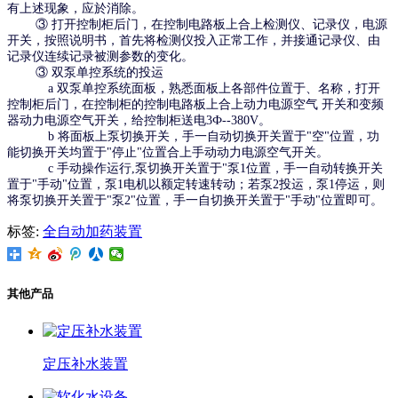
有上述现象，应於消除。
③ 打开控制柜后门，在控制电路板上合上检测仪、记录仪，电源
开关，按照说明书，首先将检测仪投入正常工作，并接通记录仪、由
记录仪连续记录被测参数的变化。
③ 双泵单控系统的投运
a 双泵单控系统面板，熟悉面板上各部件位置于、名称，打开
控制柜后门，在控制柜的控制电路板上合上动力电源空气 开关和变频
器动力电源空气开关，给控制柜送电3Ф--380V。
b 将面板上泵切换开关，手一自动切换开关置于"空"位置，功
能切换开关均置于"停止"位置合上手动动力电源空气开关。
c 手动操作运行,泵切换开关置于"泵1位置，手一自动转换开关
置于"手动"位置，泵1电机以额定转速转动；若泵2投运，泵1停运，则
将泵切换开关置于"泵2"位置，手一自切换开关置于"手动"位置即可。
标签:
全自动加药装置
其他产品
定压补水装置