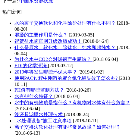
下一篇:
中国水资源状况
热门新闻
水的离子交换软化和化学除盐处理有什么不同？
[2018-
08-20]
混凝的主要作用是什么？
[2019-03-05]
祝贺益水函官网升级改版成功！
[2018-04-24]
什么是原水、软化水、除盐水、纯水和超纯水？
[2018-
06-04]
为什么水中CO2会对碳钢产生腐蚀？
[2018-06-04]
EDI的化学清洗
[2019-03-12]
2019年将发生哪些环保大事？
[2019-01-02]
使用PAC过程中刚溶的聚合氯化铝失效了怎么办?
[2018-
10-11]
PH值有哪些监测方法？
[2018-10-26]
水有些什么特征？
[2018-06-04]
水中的有机物质是指什么？有机物对水体有什么危害？
[2018-06-04]
浅谈超滤膜水处理技术
[2018-08-24]
“水处理设备”施工注意事项
[2018-10-11]
离子交换法软化处理有哪些常见故障？如何处理？
[2018-06-13]