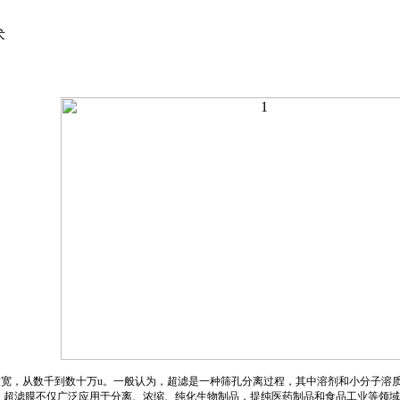
术
范围较宽，从数千到数十万u。一般认为，超滤是一种筛孔分离过程，其中溶剂和小分子
，超滤膜不仅广泛应用于分离、浓缩、纯化生物制品，提纯医药制品和食品工业等领域