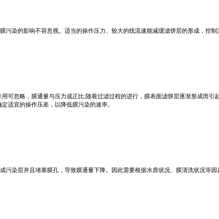
膜污染的影响不容忽视。适当的操作压力、较大的线流速能减缓滤饼层的形成，控制
，浓差极化作用可忽略，膜通量与压力成正比;随着过滤过程的进行，膜表面滤饼层逐渐形
确定适宜的操作压差，以降低膜污染的速率。
成污染层并且堵塞膜孔，导致膜通量下降。因此需要根据水质状况、膜清洗状况等因