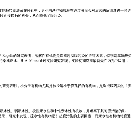
的悬浮物颗粒则滞留在膜孔中，更小的悬浮物颗粒在通过膜后会对后续的反渗透进一步造
膜直接接触的机会，从而降低了膜污染。
ogella的研究表明，溶解性有机物是造成超滤膜污染的关键因素，特别是腐殖酸类
成正比。H. A. Mousa通过实验研究发现，实验初期腐殖酸首先在内孔中吸附，
 等〔15〕的研究表明，小分子有机物尤其是粒径远小于膜孔径的有机物，是造成膜污染的主要
物分离成强疏水性、弱疏水性、极性亲水性和中性亲水性有机物，并考察了其对膜污染的影
得到相反的结果，研究中发现，疏水性有机物是引起膜污染的主要因素，而亲水性有机物对膜通