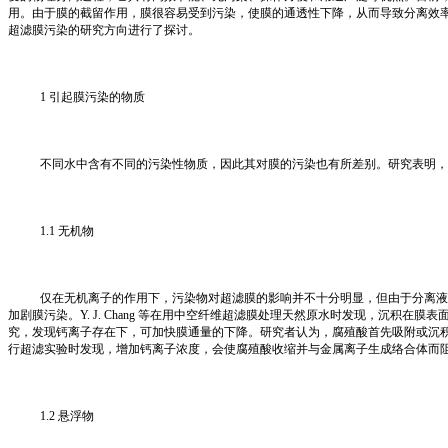
用。由于膜的截留作用，膜很容易受到污染，使膜的通透性下降，从而导致分离效
超滤膜污染的研究方向进行了探讨。
1 引起膜污染的物质
不同水中含有不同的污染性物质，因此其对膜的污染也有所差别。研究表明，
1.1 无机物
仅在无机离子的作用下，污染物对超滤膜的影响并不十分明显，但由于分离液
加剧膜污染。Y. J. Chang 等在用中空纤维超滤膜处理天然原水时发现，沉积在
究，发现钙离子存在下，可加快膜通量的下降。研究者认为，腐殖酸首先吸附或沉积在膜表
行超滤实验时发现，增加钙离子浓度，会使腐殖酸收缩并与金属离子生成络合体而
1.2 悬浮物