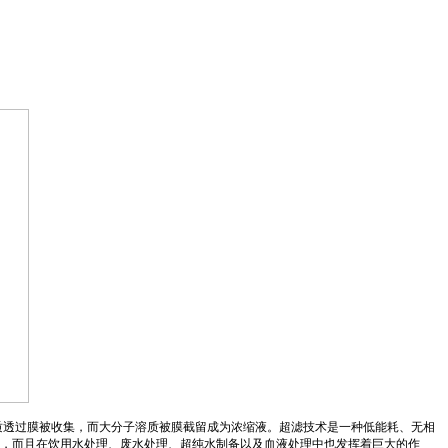
溶质透过膜被收集，而大分子溶质被膜截留成为浓缩液。超滤技术是一种低能耗、无相
，而且在饮用水处理、废水处理、超纯水制备以及血液处理中也发挥着巨大的作