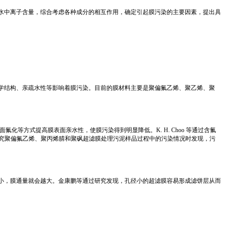
水中离子含量，综合考虑各种成分的相互作用，确定引起膜污染的主要因素，提出具
学结构、亲疏水性等影响着膜污染。目前的膜材料主要是聚偏氟乙烯、聚乙烯、聚
面氟化等方式提高膜表面亲水性，使膜污染得到明显降低。K. H. Choo 等通过含氟
等在研究聚偏氟乙烯、聚丙烯腈和聚砜超滤膜处理污泥样品过程中的污染情况时发现，污
小，膜通量就会越大。金康鹏等通过研究发现，孔径小的超滤膜容易形成滤饼层从而