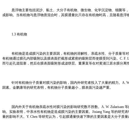
悬浮物主要包括泥沙、黏土、大分子有机物、微生物、化学沉淀物、细菌等，悬
成影响。当有机物与悬浮物质混合时，其膜通量比只存在有机物时高，且随着悬浮
1.3 有机物
有机物是造成膜污染的主要原因，有机物的溶解性、亲疏水性、分子质量等对膜
有机物通过膜孔内部吸附以及膜表面拦截形成紧密的吸附层而使膜受到污染。C. F. 
而引起孔道阻塞，然后在膜表面吸附形成滤饼层。董秉直等在对黄浦江原水膜分离
针对有机物分子质量对膜污染的影响，国内外研究者投入了大量的精力。A. W. Z
因素。金鹏康等的研究表明，有机物分子质量越小，膜表面污染越严重。
国内外关于有机物亲疏水性对膜污染的影响研究数不胜数。A. W. Zulari
响。实验表明，中亲水性有机物是造成膜污染的主要因素。Jixiang Yang 等的
量的影响不大。Y. Chen 等研究认为，引起膜通量快速下降的主要因素是大分子质