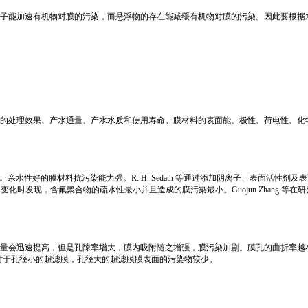
子能加速有机物对膜的污染，而悬浮物的存在能减缓有机物对膜的污染。因此要根据
的处理效果、产水通量、产水水质和使用寿命。膜材料的表面能、极性、荷电性、化
亲水性好的膜材料抗污染能力强。R. H. Sedath 等通过添加阴离子、表面活性剂及表
化时发现，含氟聚合物的疏水性最小并且造成的膜污染最小。Guojun Zhang 
量会迅速提高，但是孔隙率增大，膜内吸附随之增强，膜污染加剧。膜孔的曲折率越
对于孔径小的超滤膜，孔径大的超滤膜膜表面的污染物较少。