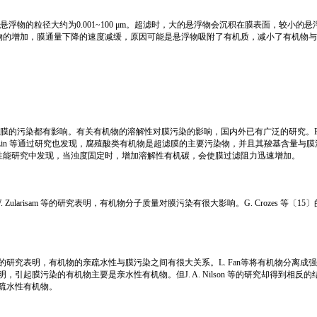
浮物的粒径大约为0.001~100 μm。超滤时，大的悬浮物会沉积在膜表面，较小
物的增加，膜通量下降的速度减缓，原因可能是悬浮物吸附了有机质，减小了有机物与
的污染都有影响。有关有机物的溶解性对膜污染的影响，国内外已有广泛的研究。F. R
Lin 等通过研究也发现，腐殖酸类有机物是超滤膜的主要污染物，并且其羧基含量与膜污染
性能研究中发现，当浊度固定时，增加溶解性有机碳，会使膜过滤阻力迅速增加。
ularisam 等的研究表明，有机物分子质量对膜污染有很大影响。G. Crozes
sam 等的研究表明，有机物的亲疏水性与膜污染之间有很大关系。L. Fan等将有机
研究表明，引起膜污染的有机物主要是亲水性有机物。但J. A. Nilson 等的研究却
量疏水性有机物。