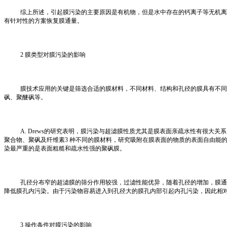
综上所述，引起膜污染的主要原因是有机物，但是水中存在的钙离子等无机离
有针对性的方案恢复膜通量。
2 膜类型对膜污染的影响
膜技术应用的关键是筛选合适的膜材料，不同材料、结构和孔径的膜具有不同
砜、聚醚砜等。
A. Drews的研究表明，膜污染与超滤膜性质尤其是膜表面亲疏水性有很大关系。
聚合物、聚砜及纤维素3 种不同的膜材料，研究吸附在膜表面的物质的表面自由能的变
染最严重的是表面粗糙和疏水性强的聚砜膜。
孔径分布窄的超滤膜的筛分作用较强，过滤性能优异，随着孔径的增加，膜通
降低膜孔内污染。由于污染物容易进入到孔径大的膜孔内部引起内孔污染，因此相
3 操作条件对膜污染的影响