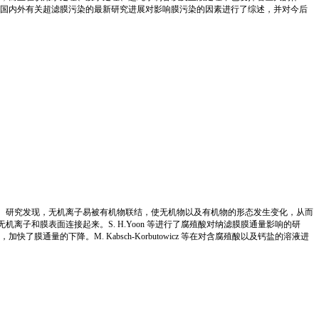
国内外有关超滤膜污染的最新研究进展对影响膜污染的因素进行了综述，并对今后
。研究发现，无机离子易被有机物联结，使无机物以及有机物的形态发生变化，从而
机离子和膜表面连接起来。S. H.Yoon 等进行了腐殖酸对纳滤膜膜通量影响的研
的下降。M. Kabsch-Korbutowicz 等在对含腐殖酸以及钙盐的溶液进