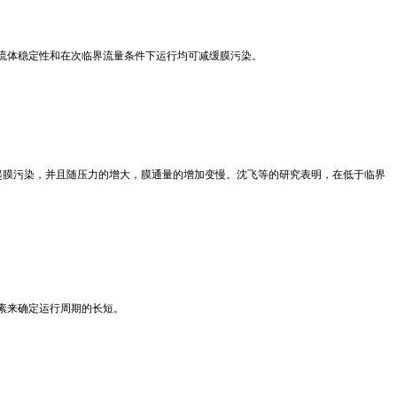
流体稳定性和在次临界流量条件下运行均可减缓膜污染。
成而引起膜污染，并且随压力的增大，膜通量的增加变慢。沈飞等的研究表明，在低于临界
素来确定运行周期的长短。