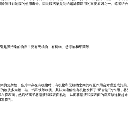
率降低且影响膜的使用寿命。因此膜污染是制约超滤膜应用的重要原因之一。笔者结合
引起膜污染的物质主要有无机物、有机物、悬浮物和细菌等。
体的复杂性，当其中存在有机物时，有机物和无机物之间的相互作用会对膜造成污染
膜表面的物质多为铝、硅、钙和铁等物质。其认为溶解性有机物发挥了“黏合剂”的作用，将无
面，然后钙离子将溶液和膜表面粘连，从而将溶液和膜表面的腐殖酸连接起来，加快了膜通量
阻塞膜孔。