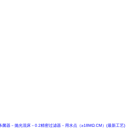
0.2
≥18MΩ.CM
(
)
杀菌器－抛光混床－
精密过滤器－用水点（
）
最新工艺