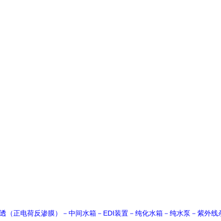
EDI
透（正电荷反渗膜）－中间水箱－
装置－纯化水箱－纯水泵－紫外线