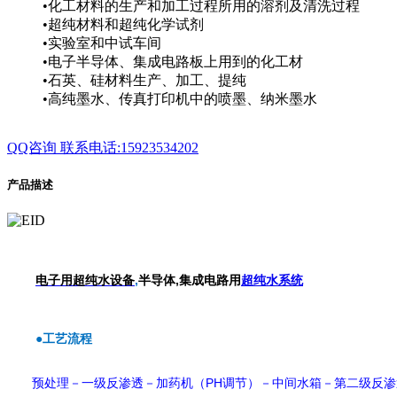
•化工材料的生产和加工过程所用的溶剂及清洗过程
•超纯材料和超纯化学试剂
•实验室和中试车间
•电子半导体、集成电路板上用到的化工材
•石英、硅材料生产、加工、提纯
•高纯墨水、传真打印机中的喷墨、纳米墨水
QQ咨询
联系电话:15923534202
产品描述
电子用超纯水设
备
,
半
导体,集成电路用
超纯水系统
●
工艺流程
PH
预处理－一级反渗透－加药机（
调节）－中间水箱－第二级反渗