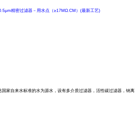
0.5μm
≥17MΩ.CM
(
)
精密过滤器－用水点（
）
最新工艺
达国家自来水标准的水为源水，设有多介质过滤器，活性碳过滤器，钠离