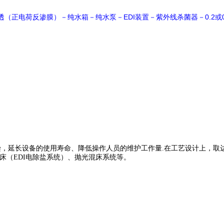
EDI
0.2
透（正电荷反渗膜）－纯水箱－纯水泵－
装置－紫外线杀菌器－
或
，延长设备的使用寿命、降低操作人员的维护工作量.在工艺设计上，取
床（EDI电除盐系统）、抛光混床系统等。