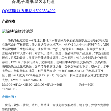
保,电子,造纸,涂装水处理
QQ咨询
联系电话:15923534202
产品描述
--
除铁除锰过滤器
水处理设备地下水有机物对铁质的溶解以及三价铁的氧化物
在嫌气条件下被还原，使大量铁质进入地下水，铁和锰在水中往往同时存在，我国
≤0.3mg/L
≤0.1mg/L
生活饮用水卫生标准规定，铁含量
，锰含量
，长期饮用含铁、
含锰高的水对人体不利，对纺织、造纸、酿造、食品等影响产品质量，对物品生成
Fe2+
斑点，且腐蚀设备，故要进行除铁除锰处理。工作原理：铁在水中以
的状态
Fe2+
存在，
离子极易污染离子交换树脂，使树脂中毒而降低交换能力，受热后极
易在受热面上生成铁垢，影响传热和腐蚀设备，含铁超标的地下水，或井水，水中
MnO2
Fe2+
有异味。除铁除锰过滤器，利用天然锰砂中含有的
与
的氧化还原反
Fe2+;
Fe3+
Fe
OH
3
应，使
变为
并生成
（
）
沉淀后，利用过滤器的反冲洗功能加以
4MnO2+3O2=2Mn2O7
去除。
Mn2O7+6Fe2++3H2O=2MnO3+6Fe3++60H-
Fe3++30H-
=Fe(OH)3↓
应用范围：
食品，饮料，纺织、造纸、酿造业，含铁超标水的处理，地下水，井水作为用水
除铁的需要。